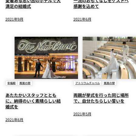
愛着ある思い出のホテルで大
一流のおもてなしをゲストへ
満足の結婚式
感謝を込めて
2021年9月
2021年6月
幸福殿
鳳凰の間
アトリウムチャペル
鳳凰の間
あたたかいスタッフととも
両親が挙式を行った同じ場所
に、納得のいく素晴らしい結
で、自分たちらしい誓いを
婚式を
2021年5月
2021年6月