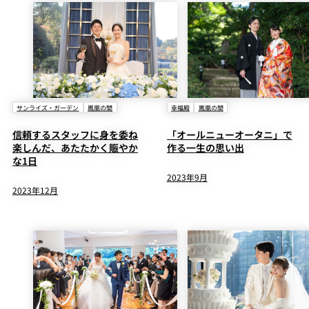
サンライズ・ガーデン
鳳凰の間
幸福殿
鳳凰の間
信頼するスタッフに身を委ね
「オールニューオータニ」で
楽しんだ、あたたかく賑やか
作る一生の思い出
な1日
2023年9月
2023年12月