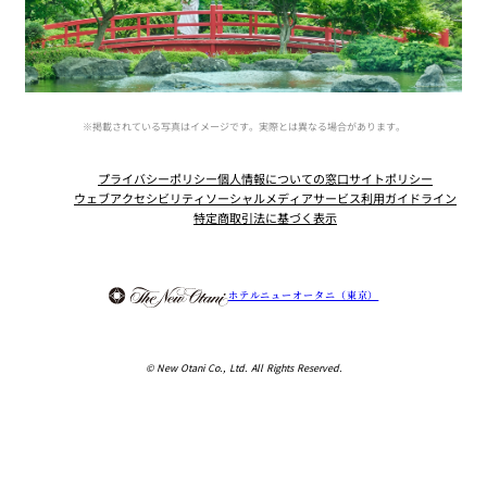
※掲載されている写真はイメージです。実際とは異なる場合があります。
プライバシーポリシー
個人情報についての窓口
サイトポリシー
ウェブアクセシビリティ
ソーシャルメディアサービス利用ガイドライン
特定商取引法に基づく表示
Instagram
Facebook
Youtube
ホテルニューオータニ（東京）
© New Otani Co., Ltd. All Rights Reserved.