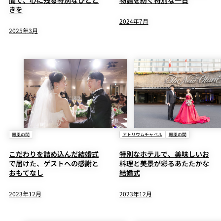
きを
2024年7月
2025年3月
鳳凰の間
アトリウムチャペル
鳳凰の間
こだわりを詰め込んだ結婚式
特別なホテルで、美味しいお
で届けた、ゲストへの感謝と
料理と美景が彩るあたたかな
おもてなし
結婚式
2023年12月
2023年12月