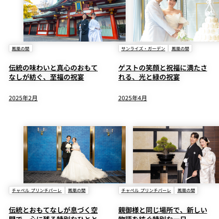
鳳凰の間
サンライズ・ガーデン
鳳凰の間
伝統の味わいと真心のおもて
ゲストの笑顔と祝福に満たさ
なしが紡ぐ、至福の祝宴
れる、光と緑の祝宴
2025年2月
2025年4月
チャペル プリンチパーレ
鳳凰の間
チャペル プリンチパーレ
鳳凰の間
伝統とおもてなしが息づく空
親御様と同じ場所で、新しい
間で、心に残る特別なひとと
物語を紡ぐ特別な一日