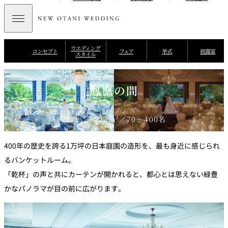
ウエディング
コンセプト
フェア
挙式
披露宴
スタイル
鳳凰の間
217m²～722m²／70～400名
400年の歴史を誇る1万坪の日本庭園の造形を、最も身近に感じられ
るバンケットルーム。
「乾杯」の声と共にカーテンが開かれると、都心とは思えない緑豊
かなパノラマが目の前に広がります。