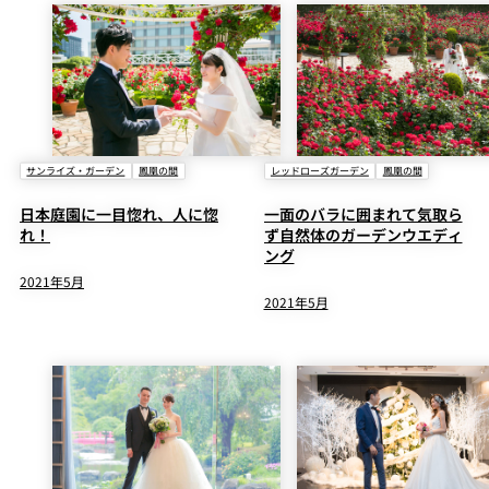
サンライズ・ガーデン
鳳凰の間
レッドローズガーデン
鳳凰の間
日本庭園に一目惚れ、人に惚
一面のバラに囲まれて気取ら
れ！
ず自然体のガーデンウエディ
ング
2021年5月
2021年5月