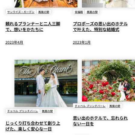
サンライズ・ガーデン
鳳凰の間
幸福殿
鳳凰の間
頼れるプランナーと二人三脚
プロポーズの思い出のホテル
で、想いをかたちに
で叶えた、特別な結婚式
2023年4月
2023年1月
チャペル プリンチパーレ
鳳凰の間
チャペル プリンチパーレ
鳳凰の間
思い出のホテルで、忘れられ
じっくり打ち合わせて創り上
ない一日を
げた、楽しく安心な一日