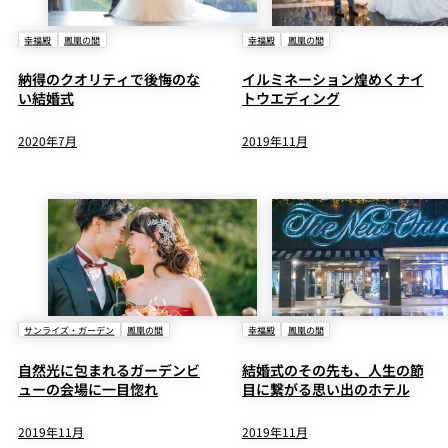
幸福殿
鳳凰の間
幸福殿
鳳凰の間
納得のクオリティで後悔のな
イルミネーション煌めくナイ
い結婚式
トウエディング
2020年7月
2019年11月
サンライズ・ガーデン
鳳凰の間
幸福殿
鳳凰の間
自然光に包まれるガーデンビ
結婚式のその先も、人生の節
ューの会場に一目惚れ
目に繋がる思い出のホテル
2019年11月
2019年11月