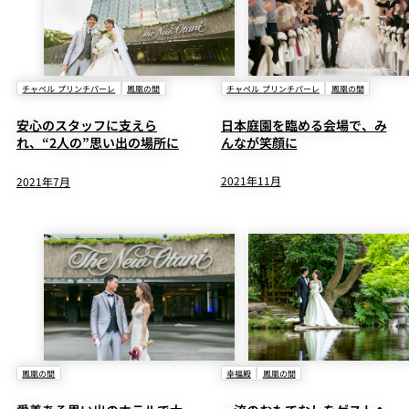
チャペル プリンチパーレ
鳳凰の間
チャペル プリンチパーレ
鳳凰の間
日本庭園を臨める会場で、み
安心のスタッフに支えら
んなが笑顔に
れ、“2人の”思い出の場所に
2021年11月
2021年7月
鳳凰の間
幸福殿
鳳凰の間