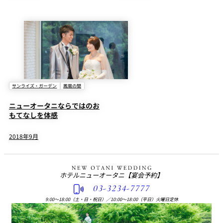
サンライズ・ガーデン
鳳凰の間
ニューオータニならではのお
もてなしを体感
2018年9月
ホテルニューオータニ
【宴会予約】
03-3234-7777
9:00〜18:00（土・日・祝日）
／
10:00〜18:00（平日）火曜日定休