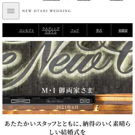
ウエディング
コンセプト
フェア
挙式
披露宴
スタイル
M・I 御両家さま
2021年6月
あたたかいスタッフとともに、納得のいく素晴ら
しい結婚式を