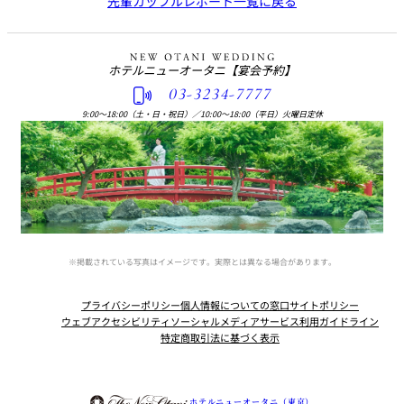
先輩カップルレポート一覧に戻る
ホテルニューオータニ
【宴会予約】
03-3234-7777
9:00〜18:00（土・日・祝日）
／
10:00〜18:00（平日）火曜日定休
※掲載されている写真はイメージです。実際とは異なる場合があります。
プライバシーポリシー
個人情報についての窓口
サイトポリシー
ウェブアクセシビリティ
ソーシャルメディアサービス利用ガイドライン
特定商取引法に基づく表示
Instagram
Facebook
Youtube
ホテルニューオータニ（東京）