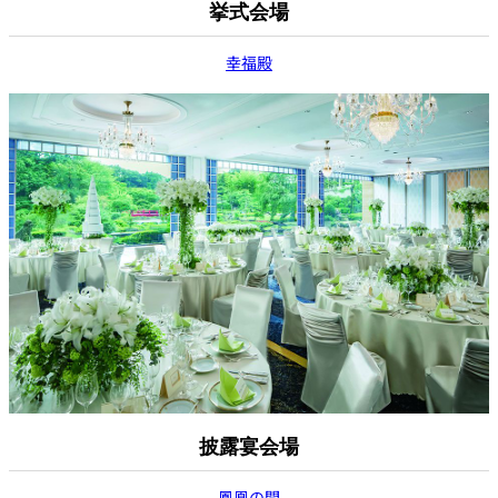
挙式会場
幸福殿
披露宴会場
鳳凰の間