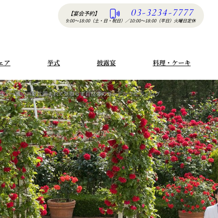
03-3234-7777
【宴会予約】
9:00〜18:00（土・日・祝日）
／
10:00〜18:00（平日）火曜日定休
ェア
挙式
披露宴
料理・ケーキ
1年
一面のバラに囲まれて気取らず自然体のガーデンウエディング