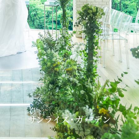
サンライズ・ガーデン
着席70名 キリスト教式 人前式