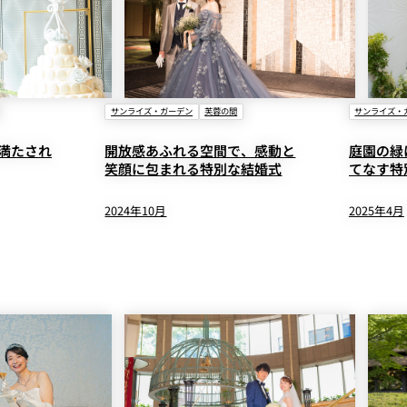
サンライズ・ガーデン
芙蓉の間
サンライズ・
満たされ
開放感あふれる空間で、感動と
庭園の緑
笑顔に包まれる特別な結婚式
てなす特
2024年10月
2025年4月