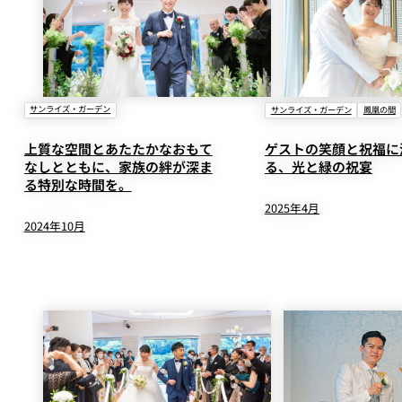
サンライズ・ガーデン
サンライズ・ガーデン
鳳凰の間
上質な空間とあたたかなおもて
ゲストの笑顔と祝福に
なしとともに、家族の絆が深ま
る、光と緑の祝宴
る特別な時間を。
2025年4月
2024年10月