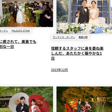
ガーデン
PALAZZO OTANI
サンライズ・ガーデン
鳳凰の間
に癒されて、美食でも
別な一日
信頼するスタッフに身を委ね楽
しんだ、あたたかく賑やかな1
日
2023年12月