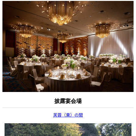
披露宴会場
芙蓉（東）の間