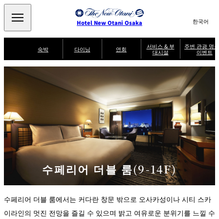
Search
言
サ
Hotel New Otani Osaka
語
イ
切
り
ト
JP
서비스 & 부
주변 관광 명소
(日本語)
숙박
다이닝
연회
대시설
이벤트
替
内
EN
(English)
え
주
メ
検
中文(简)
(中文(简))
수
ニ
변
서
퍼
索
한국어
(한국어)
비
룸
ュ
SATSUKI
SAKURA
케야키
잇신
관
브
스
서
랙
ー
窓
가
비
광
Select Language
▼
퍼
を
이
스
스
を
명
드
開
멘도코로
조조엔 유겐
트
켄잔
카가이로
소
NAKAJIMA
테이
閉
開
다이
T
&
닝
閉
er
이
주변 관광 명소
이
m
SATSUKI
s
벤
후지오
타이칸 엔
미칸
LOUNGE
a
트
n
d
C
수페리어 더블 룸(9-14F)
파티세리
스카이 라운
o
캐슬
룸서비스
SATSUKI
지 포시즌스
n
di
ti
o
수페리어 더블 룸에서는 커다란 창문 밖으로 오사카성이나 시티 스카
n
s
f
이라인의 멋진 전망을 즐길 수 있으며 밝고 여유로운 분위기를 느낄 수
o