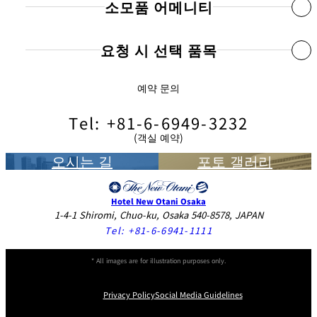
소모품 어메니티
무료 와이파이 및 고속 유선 인터넷
평면 TV
요청 시 선택 품목
샴푸/린스/바디 워시
이중 회선 전화기 / 음성 메일 /시계
샤워캡/칫솔/비누
금고
예약 문의
모바일 충전기
○
면도기/화장솜/Facial cottons/머리빗
냉장고
다리미/다리미판
○
Tel: +81-6-6949-3232
여성용 스킨 케어 어메니티
Kettle
(객실 예약)
바지 전용 다리미
○
拖鞋/擦鞋纸/针线包
글라스/커피잔
오시는 길
포토 갤러리
가습기
○
런드리백
옷걸이/구둣주걱/Clothes brush
베개(메밀껍질,Tempur)
○
Hotel letterhead paper & post card
헤어드라이어
Hotel New Otani Osaka
탁상용 램프
○
편지지 세트/볼펜
1-4-1 Shiromi, Chuo-ku, Osaka 540-8578, JAPAN
릴랙스 웨어
Tel:
+81-6-6941-1111
Magnifying mirror
○
드립 커피
타월
체중계
○
다양한 티백(녹차, 홍차)
* All images are for illustration purposes only.
멀티 어댑터
꽃병
○
Shower Toilet
Privacy Policy
Social Media Guidelines
블루레이/DVD 플레이어
○