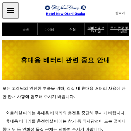
Search
言
サ
Hotel New Otani Osaka
語
イ
切
り
ト
JP
서비스 & 부
주변 관광 명소
(日本語)
숙박
다이닝
연회
대시설
이벤트
替
内
EN
(English)
え
주
メ
検
中文(简)
(中文(简))
수
ニ
변
서
퍼
索
한국어
(한국어)
비
룸
ュ
SATSUKI
SAKURA
케야키
잇신
관
브
스
서
랙
ー
窓
가
비
광
Select Language
▼
휴대용 배터리 관련 중요 안내
퍼
を
이
스
스
を
명
드
開
멘도코로
조조엔 유겐
트
켄잔
카가이로
소
NAKAJIMA
테이
閉
開
다이
T
&
닝
閉
er
이
주변 관광 명소
이
m
SATSUKI
s
벤
후지오
타이칸 엔
미칸
LOUNGE
a
모든 고객님의 안전한 투숙을 위해, 객실 내 휴대용 배터리 사용에 관
트
n
d
한 안내 사항에 협조해 주시기 바랍니다.
C
파티세리
스카이 라운
o
캐슬
룸서비스
SATSUKI
지 포시즌스
n
di
ti
− 외출하실 때에는 휴대용 배터리의 충전을 중단해 주시기 바랍니다.
o
n
− 휴대용 배터리를 충전하실 때에는 창가 등 직사광선이 드는 곳이나
s
f
침대 위 등 인화성 물질 근처는 피하여 주시기 바랍니다.
o