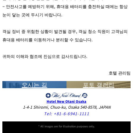
r
A
− 안전사고를 예방하기 위해, 휴대용 배터리를 충전하실 때에는 항상
c
c
눈이 닿는 곳에 두시기 바랍니다.
o
m
m
o
d
객실 정비 중 위험한 상황이 발견될 경우, 객실 청소 직원이 고객님의
at
io
휴대용 배터리를 이동하거나 분리할 수 있습니다.
n
C
o
n
tr
귀하의 이해와 협조에 진심으로 감사드립니다.
a
ct
s
호텔 관리팀
오시는 길
포토 갤러리
Hotel New Otani Osaka
1-4-1 Shiromi, Chuo-ku, Osaka 540-8578, JAPAN
Tel:
+81-6-6941-1111
* All images are for illustration purposes only.