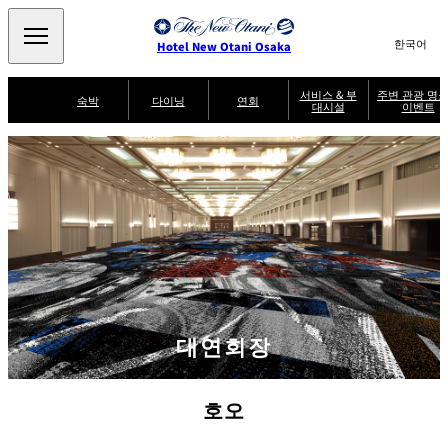
Search
言
サ
Hotel New Otani Osaka
語
イ
切
り
ト
JP
서비스 & 부
주변 관광 명소
(日本語)
숙박
다이닝
연회
대시설
이벤트
替
内
EN
(English)
え
주
メ
検
中文(简)
(中文(简))
수
ニ
변
서
퍼
索
한국어
(한국어)
비
룸
ュ
SATSUKI
SAKURA
케야키
잇신
관
브
스
서
랙
ー
窓
가
비
광
Select Language
▼
퍼
を
이
스
스
を
명
드
開
멘도코로
조조엔 유겐
트
켄잔
카가이로
소
NAKAJIMA
테이
閉
開
다이
T
&
닝
閉
er
이
주변 관광 명소
이
m
SATSUKI
s
벤
후지오
타이칸 엔
미칸
LOUNGE
a
트
n
d
C
대연회장
파티세리
스카이 라운
o
캐슬
룸서비스
SATSUKI
지 포시즌스
n
di
ti
o
호오
n
s
f
o