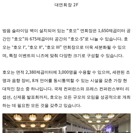
r
대연회장 2F
A
c
c
o
m
m
o
방음 슬라이딩 벽이 설치되어 있는 “호오” 연회장은 1,650제곱미터 공
d
at
io
간인 “호오”와 675제곱미터 공간의 “호오-S”로 나눌 수 있습니다. 호
n
C
오는 "호오 I", "호오 II", "호오 III” 연회장으로 더욱 세분화될 수 있으
o
n
며, 특정 이벤트의 니즈에 맞춰 다양한 크기로 구성할 수 있습니다.
tr
a
ct
s
호오는 면적 2,380제곱미터에 3,000명을 수용할 수 있으며, 세련된 조
명과 음향 장비, 8개 언어를 동시통역할 수 있는 시설을 갖춘 가장 현
대적인 장소 중 하나입니다. 국제 컨퍼런스와 프레스 컨퍼런스부터 리
셉션, 신제품 발표회까지, 호오는 모든 규모의 모임을 성공적으로 개최
하는 데 필요한 모든 것을 갖추고 있습니다.