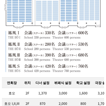
연회장
위치
디너 설정
뷔페식 설정
학교 설정
극장 
호오
2F
1,370
3,000
1,600
3,10
호오 I,II,III
2F
870
2,000
800
1,70