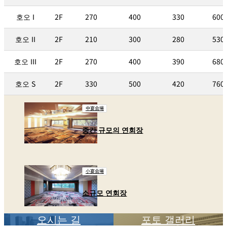
호오 I
2F
270
400
330
600
호오 II
2F
210
300
280
530
호오 III
2F
270
400
390
680
호오 S
2F
330
500
420
760
中宴会場
중간 규모의 연회장
小宴会場
소규모 연회장
오시는 길
포토 갤러리