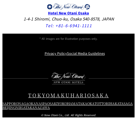
Hotel New Otani Osaka
1-4-1 Shiromi, Chuo-ku, Osaka 540-8578, JAPAN
Tel:
+81-6-6941-1111
* All images are for illustration purposes only.
Privacy Policy
Social Media Guidelines
Instagram
Facebook
X
TOKYO
MAKUHARI
OSAKA
SAPPORO
NAGAOKA
NASPA
OSAKI
YOKOHAMA
TAKAOKA
TOTTORI
HAKATA
SAGA
BEIJING
NIIGATA
KANAZAWA
© New Otani Co., Ltd. All Rights Reserved.