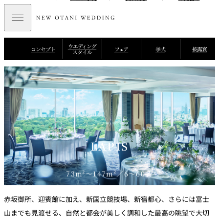
ウエディング
コンセプト
フェア
挙式
披露宴
スタイル
LAPIS
73m²～147m²／6～60名
赤坂御所、迎賓館に加え、新国立競技場、新宿都心、さらには富士
山までも見渡せる、自然と都会が美しく調和した最高の眺望で大切