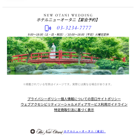
ホテルニューオータニ
【宴会予約】
03-3234-7777
9:00〜18:00（土・日・祝日）
／
10:00〜18:00（平日）火曜日定休
※掲載されている写真はイメージです。実際とは異なる場合があります。
プライバシーポリシー
個人情報についての窓口
サイトポリシー
ウェブアクセシビリティ
ソーシャルメディアサービス利用ガイドライン
特定商取引法に基づく表示
Instagram
Facebook
Youtube
ホテルニューオータニ（東京）