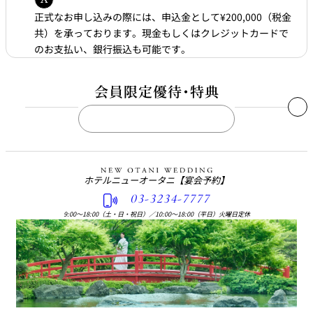
正式なお申し込みの際には、申込金として¥200,000（税金
共）を承っております。現金もしくはクレジットカードで
のお支払い、銀行振込も可能です。
会員限定優待・特典
THE
NEW
OTANI
CLUB
ニューオータニクラブ
会員優待・特典
ホテルニューオータニ
【宴会予約】
03-3234-7777
ご親族やご友人でウエディングをお考えの方に、ぜひニューオ
9:00〜18:00（土・日・祝日）
／
10:00〜18:00（平日）火曜日定休
ータニウエディングをご紹介ください。
ご紹介くださった会員の皆さまに感謝の気持ちをこめて、ご披
露宴後にホテル利用券をプレゼントいたします。
※ご披露宴後の発送となります。詳しくは、プランナーまでお問合せく
ださい。