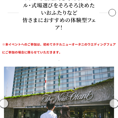
ル・式場選びをそろそろ決めた
いおふたりなど
皆さまにおすすめの体験型フェ
ア！
結婚式場探しを始めたばかりのおふたり
※本イベントへのご参加は、初めてホテルニューオータニのウエディングフェア
「結婚が決まったけど、何から始めればいいの？」と迷ってい
にご参加の場合に限らせていただきます。
るおふたり
「この会場で決めていいか迷っている」、「予算比較をした
い」おふたり
様々なウエディングスタイル（王道ラグジュアリー／和婚／ナ
チュラル／少人数など）から悩んでいるおふたり
お料理やお飲み物にこだわりたいおふたり