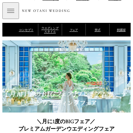
ウエディング
コンセプト
フェア
挙式
披露宴
スタイル
【月に1度のBIGフェア】
プレミアムガーデ
ンウエディングフェア
＼月に1度のBIGフェア／
プレミアムガーデンウエディングフェア