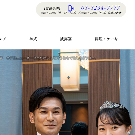
03-3234-7777
【宴会予約】
9:00〜18:00（土・日・祝日）
／
10:00〜18:00（平日）火曜日定休
ェア
挙式
披露宴
料理・ケーキ
3年
ホテルニューオータニだからこそ叶うおもてなしをゲストへ