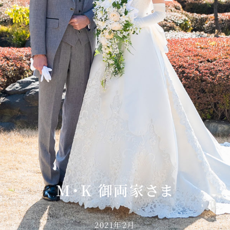
M・K 御両家さま
2021年2月