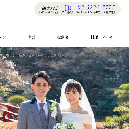
03-3234-7777
【宴会予約】
9:00〜18:00（土・日・祝日）
／
10:00〜18:00（平日）火曜日定休
ェア
挙式
披露宴
料理・ケーキ
1年
安心＆信頼のニューオータニウエディング