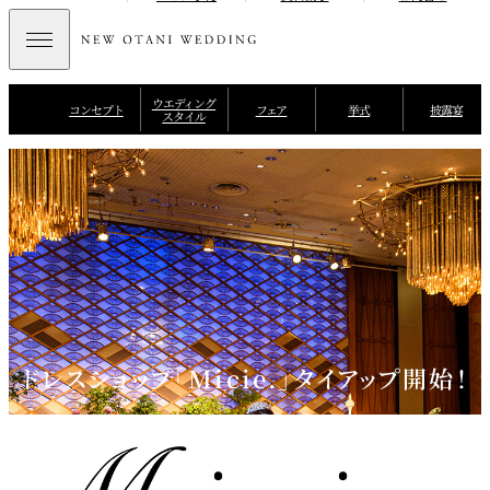
ウエディング
コンセプト
フェア
挙式
披露宴
スタイル
ドレスショップ「Micie.」タイアップ開始！