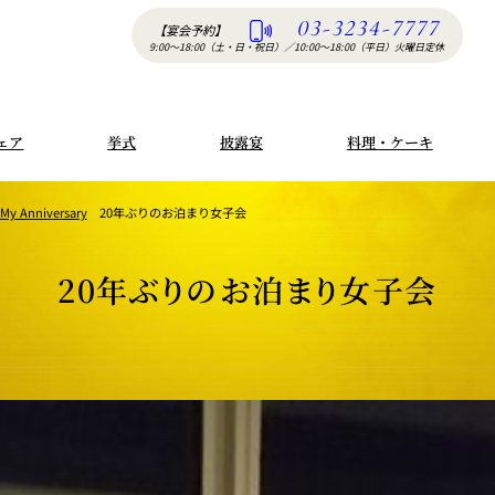
03-3234-7777
【宴会予約】
9:00〜18:00（土・日・祝日）
／
10:00〜18:00（平日）火曜日定休
ェア
挙式
披露宴
料理・ケーキ
 My Anniversary
20年ぶりのお泊まり女子会
20年ぶりのお泊まり女子会