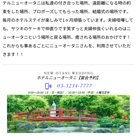
テルニューオータニは私達の付き合った場所、遠距離になる時の約
束をした場所、プロポーズしてもらった場所、結婚式の場所です。
毎月のホテルステイが楽しみで1ヶ月頑張っています。夫婦喧嘩して
も、サツキのケーキで仲直りです笑ずっと夫婦仲良くいれるのはニ
ューオータニという場所と戻る場所、癒される場所のおかげです！
これからも事あるごとにニューオータニさんを、利用させていただ
きます！！
ホテルニューオータニ
【宴会予約】
03-3234-7777
9:00〜18:00（土・日・祝日）
／
10:00〜18:00（平日）火曜日定休