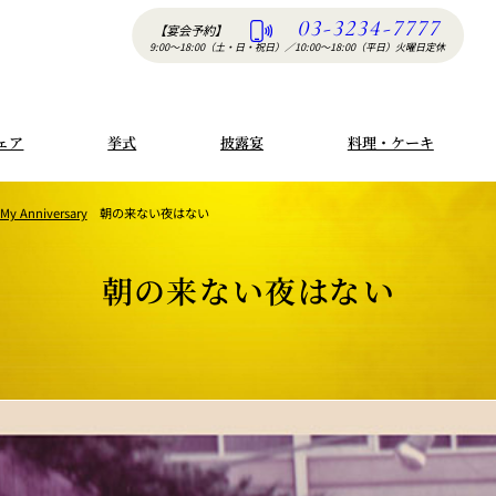
03-3234-7777
【宴会予約】
9:00〜18:00（土・日・祝日）
／
10:00〜18:00（平日）火曜日定休
ェア
挙式
披露宴
料理・ケーキ
 My Anniversary
朝の来ない夜はない
朝の来ない夜はない