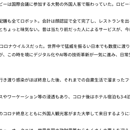
ビーは国際会議に参加する大勢の外国人客で賑わっていた。ロビー
配膳も全てロボット。会計は顔認証で全て完了し、レストランを出る
とちょっと味気ない。昔は当たり前だった人によるサービスが、今
新型コロナウイルスだった。世界中で猛威を振るい日本でも数度に渡
が、この時を境にデジタル化やAI等の技術革新が一気に進み、日
行き渡り感染がほぼ終息した後、それまでの自粛生活で溜まったフ
やワーケーション等の浸透もあり、コロナ後はホテル宿泊も3-4
のコロナ終息とともに外国人観光客がまた大挙して来日するように