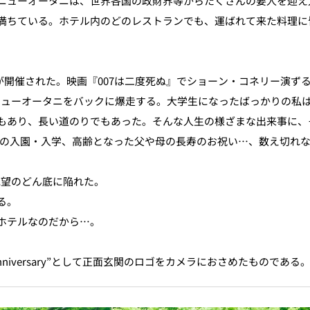
ニューオータニは、世界各国の政財界等からたくさんの要人を迎え
満ちている。ホテル内のどのレストランでも、運ばれて来た料理に
クが開催された。映画『007は二度死ぬ』でショーン・コネリー演ず
がニューオータニをバックに爆走する。大学生になったばっかりの私
もあり、長い道のりでもあった。そんな人生の様ざまな出来事に、
孫の入園・入学、高齢となった父や母の長寿のお祝い…、数え切れな
絶望のどん底に陥れた。
る。
ホテルなのだから…。
nniversary”として正面玄関のロゴをカメラにおさめたものである