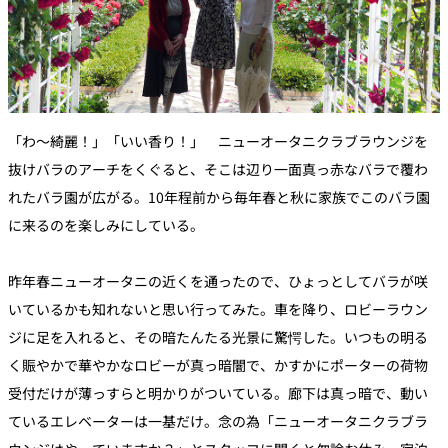
「わ～綺麗！」「いい香り！」 ニューオータニクラブラウンジを
抜けバラのアーチをくぐると、そこは辺り一面真っ赤なバラで覆わ
れたバラ園が広がる。10年程前から毎年春と秋に家族でこのバラ園
に来るのを楽しみにしている。
昨年春ニューオータニの近くを通ったので、ひょっとしてバラが咲
いているかも知れないと思い行ってみた。車を降り、ロビーラウン
ジに足を入れると、その暗たんたる光景に驚愕した。いつもの明る
く賑やかで華やかなロビーが真っ暗闇で、かすかにポーターの荷物
受付だけが薄っすらと明かりがついている。廊下は真っ暗で、動い
ているエレベーターは一基だけ。念の為「ニューオータニクラブラ