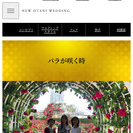
ウエディング
コンセプト
フェア
挙式
披露宴
スタイル
バラが咲く時