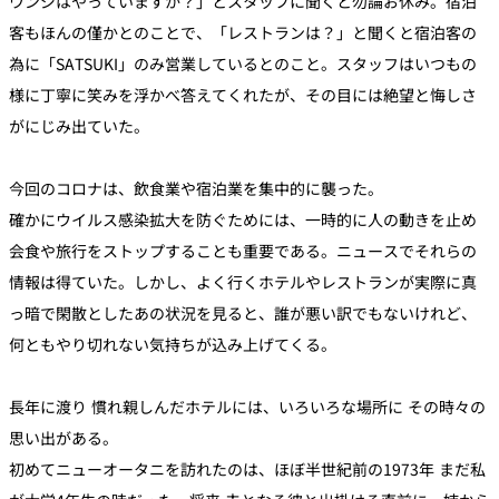
ウンジはやっていますか？」とスタッフに聞くと勿論お休み。宿泊
客もほんの僅かとのことで、「レストランは？」と聞くと宿泊客の
為に「SATSUKI」のみ営業しているとのこと。スタッフはいつもの
様に丁寧に笑みを浮かべ答えてくれたが、その目には絶望と悔しさ
がにじみ出ていた。
今回のコロナは、飲食業や宿泊業を集中的に襲った。
確かにウイルス感染拡大を防ぐためには、一時的に人の動きを止め
会食や旅行をストップすることも重要である。ニュースでそれらの
情報は得ていた。しかし、よく行くホテルやレストランが実際に真
っ暗で閑散としたあの状況を見ると、誰が悪い訳でもないけれど、
何ともやり切れない気持ちが込み上げてくる。
長年に渡り 慣れ親しんだホテルには、いろいろな場所に その時々の
思い出がある。
初めてニューオータニを訪れたのは、ほぼ半世紀前の1973年 まだ私