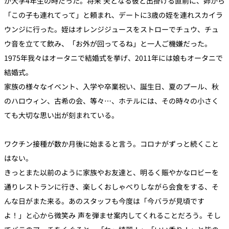
が大学4年生の時だった。将来 夫となる彼と出掛ける直前に、姉から
「この子も連れてって」と頼まれ、デートに3歳の姪を連れスカイラ
ウンジに行った。姪はオレンジジュースをストローでチュウ、チュ
ウ音を立てて飲み、「お外が回ってるね」と一人ご機嫌だった。
1975年我々はオータニで結婚式を挙げ、2011年には娘もオータニで
結婚式。
家族の様々なイベント、入学や卒業祝い、誕生日、夏のプール、秋
のハロウィン、古希の会、等々…、ホテルには、その時々の小さく
ても大切な思い出が刻まれている。
ワクチン接種が数か月後に始まると言う。コロナがずっと続くこと
はない。
きっとまた以前のように家族やお友達と、明るく賑やかなロビーを
通りレストランに行き、楽しくおしゃべりしながら会食をする、そ
んな日がまた来る。あのスタッフも今度は「今バラが見頃です
よ！」と心から微笑み 声を弾ませ案内してくれることだろう。そし