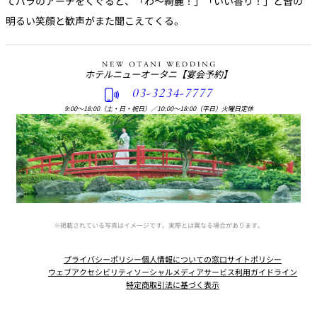
てバラのアーチをくぐると、「わ～綺麗！」「いい香り！」と皆の
明るい笑顔と歓声がまた聞こえてくる。
ホテルニューオータニ
【宴会予約】
03-3234-7777
9:00〜18:00（土・日・祝日）
／
10:00〜18:00（平日）火曜日定休
※掲載されている写真はイメージです。実際とは異なる場合があります。
プライバシーポリシー
個人情報についての窓口
サイトポリシー
ウェブアクセシビリティ
ソーシャルメディアサービス利用ガイドライン
特定商取引法に基づく表示