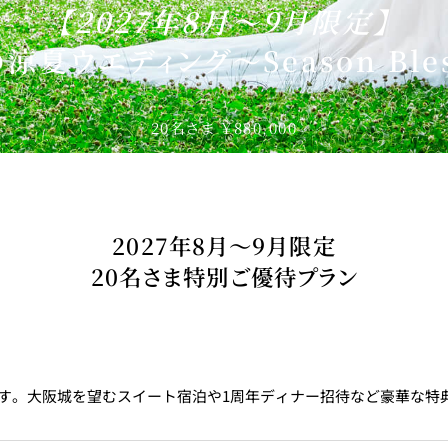
【2027年8月～9月限定】
涼夏ウエディング～Season Bles
20名さま ￥880,000
2027年8月～9月限定
20名さま特別ご優待プラン
ます。大阪城を望むスイート宿泊や1周年ディナー招待など豪華な特