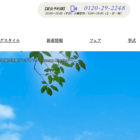
0120-29-2248
【宴会予約課】
10:00〜19:00（平日）火曜定休
／
9:00〜19:00（土・日・祝）
グスタイル
新着情報
フェア
挙式
と緑の涼夏ウエディング～Season Blessing～